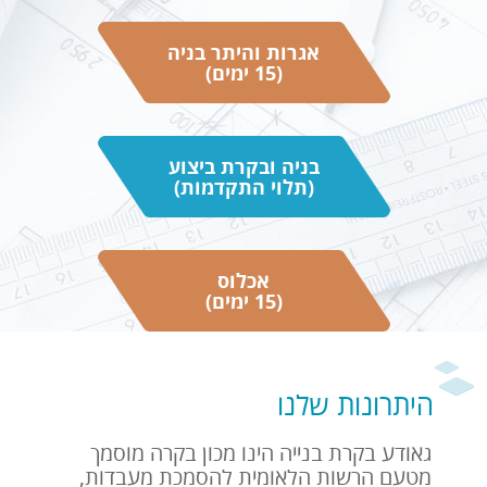
אגרות והיתר בניה
הגשת בקשה לבקרת תכן
(15 ימים)
קליטת בקשה
בניה ובקרת ביצוע
(5 ימים)
(תלוי התקדמות)
בקרה ראשונית
אכלוס
(15 ימים)
(15 ימים)
דו"ח ביניים כולל
היתרונות שלנו
גאודע בקרת בנייה הינו מכון בקרה מוסמך
מטעם הרשות הלאומית להסמכת מעבדות,
תיקון מסמכי הבקשה