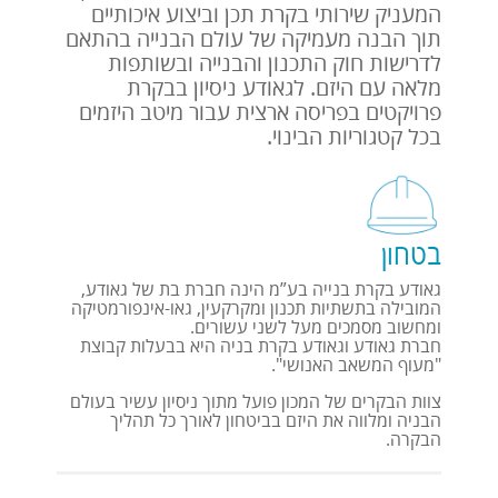
(21 ימים)
המעניק שירותי בקרת תכן וביצוע איכותיים
תוך הבנה מעמיקה של עולם הבנייה בהתאם
לדרישות חוק התכנון והבנייה ובשותפות
מלאה עם היזם. לגאודע ניסיון בבקרת
הגשת מסמכים מתוקנים
פרויקטים בפריסה ארצית עבור מיטב היזמים
בכל קטגוריות הבינוי.
בקרה סופית
(15 ימים)
בטחון
דו"ח בקרת תכן מסכם והמלצת מכון הבקרה למתן היתר
גאודע בקרת בנייה בע”מ הינה חברת בת של גאודע,
בניה
המובילה בתשתיות תכנון ומקרקעין, גאו-אינפורמטיקה
ומחשוב מסמכים מעל לשני עשורים.
חברת גאודע וגאודע בקרת בניה היא בבעלות קבוצת
"מעוף המשאב האנושי".
צוות הבקרים של המכון פועל מתוך ניסיון עשיר בעולם
הבניה ומלווה את היזם בביטחון לאורך כל תהליך
הבקרה.